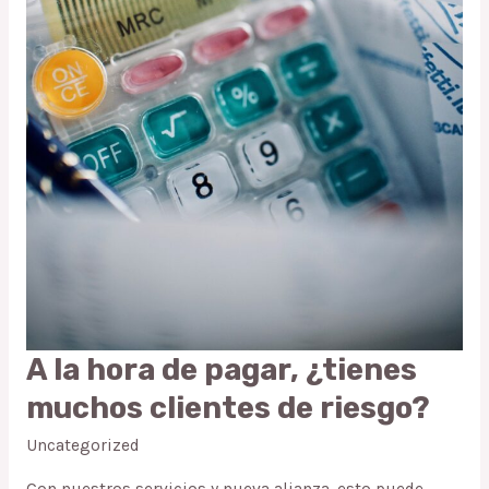
A la hora de pagar, ¿tienes
A
la
muchos clientes de riesgo?
hora
Uncategorized
de
pagar,