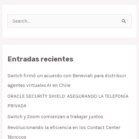
S
e
a
r
Entradas recientes
c
h
Switch firmó un acuerdo con Beneviah para distribuir
f
agentes virtuales AI en Chile
o
ORACLE SECURITY SHIELD: ASEGURANDO LA TELEFONÍA
r
PRIVADA
:
Switch y Zoom comienzan a trabajar juntos
Revolucionando la eficiencia en los Contact Center
Técnicos