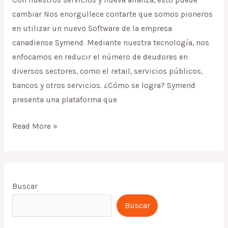
Con nuestros servicios y nueva alianza, esto puede
¿tienes
cambiar Nos enorgullece contarte que somos pioneros
muchos
en utilizar un nuevo Software de la empresa
clientes
canadiense Symend. Mediante nuestra tecnología, nos
de
enfocamos en reducir el número de deudores en
riesgo?
diversos sectores, como el retail, servicios públicos,
bancos y otros servicios. ¿Cómo se logra? Symend
presenta una plataforma que
Read More »
Buscar
Buscar