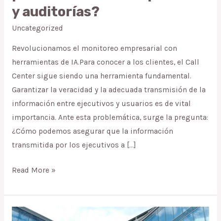
con
y auditorías?
Switch
Uncategorized
puedes
acelerar
Revolucionamos el monitoreo empresarial con
tus
herramientas de IA.Para conocer a los clientes, el Call
procesos
Center sigue siendo una herramienta fundamental.
y
Garantizar la veracidad y la adecuada transmisión de la
auditorías?
información entre ejecutivos y usuarios es de vital
importancia. Ante esta problemática, surge la pregunta:
¿Cómo podemos asegurar que la información
transmitida por los ejecutivos a […]
Read More »